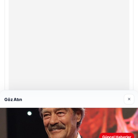
×
Göz Atın
Prenses Night Club
Nisan 29, 2026
Web sitemizi nasıl kullandığınızı daha iyi anlayabilmek,
deneyiminizi kişiselleştirmek ve geliştirmek amacıyla çerezler
Güncel Haberler