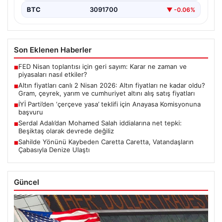
BTC
3091700
▼ -0.06%
Son Eklenen Haberler
FED Nisan toplantısı için geri sayım: Karar ne zaman ve
■
piyasaları nasıl etkiler?
Altın fiyatları canlı 2 Nisan 2026: Altın fiyatları ne kadar oldu?
■
Gram, çeyrek, yarım ve cumhuriyet altını alış satış fiyatları
İYİ Parti’den ‘çerçeve yasa’ teklifi için Anayasa Komisyonuna
■
başvuru
Serdal Adalı’dan Mohamed Salah iddialarına net tepki:
■
Beşiktaş olarak devrede değiliz
Sahilde Yönünü Kaybeden Caretta Caretta, Vatandaşların
■
Çabasıyla Denize Ulaştı
Güncel