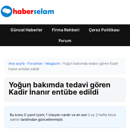
Güncel Haberler
Firma Rehberi
Çerez Politikası
Forum
Ana sayfa
›
Forumlar
›
Magazin
›
Yoğun bakımda tedavi gören Kadir
İnanır entübe edildi
Yoğun bakımda tedavi gören
Kadir İnanır entübe edildi
Bu konu 0 yanıt içerir, 1 izleyen vardır ve en son
2 ay 2 hafta önce
admin
tarafından güncellenmiştir.