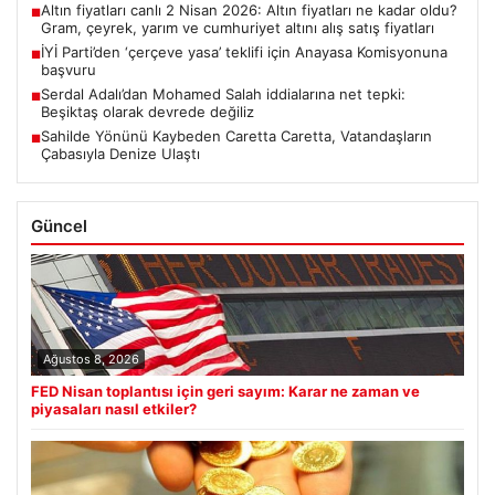
Altın fiyatları canlı 2 Nisan 2026: Altın fiyatları ne kadar oldu?
■
Gram, çeyrek, yarım ve cumhuriyet altını alış satış fiyatları
İYİ Parti’den ‘çerçeve yasa’ teklifi için Anayasa Komisyonuna
■
başvuru
Serdal Adalı’dan Mohamed Salah iddialarına net tepki:
■
Beşiktaş olarak devrede değiliz
Sahilde Yönünü Kaybeden Caretta Caretta, Vatandaşların
■
Çabasıyla Denize Ulaştı
Güncel
Ağustos 8, 2026
FED Nisan toplantısı için geri sayım: Karar ne zaman ve
piyasaları nasıl etkiler?