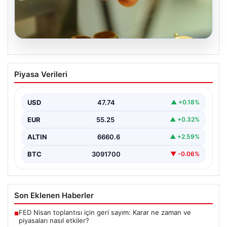
07.08.2026
Altın fiyatları canlı 2 Nisan 2026: Altın
Piyasa Verileri
fiyatları ne kadar oldu? Gram, çeyrek,
yarım ve cumhuriyet altını alış satış
fiyatları
USD
47.74
▲ +0.18%
EUR
55.25
▲ +0.32%
ALTIN
6660.6
▲ +2.59%
BTC
3091700
▼ -0.06%
Son Eklenen Haberler
FED Nisan toplantısı için geri sayım: Karar ne zaman ve
■
piyasaları nasıl etkiler?