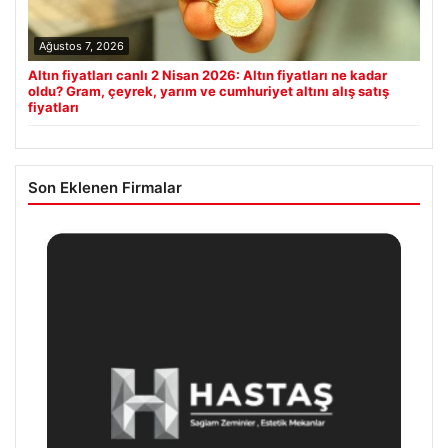
Ağustos 7, 2026
Altın fiyatları canlı 2 Nisan 2026: Altın fiyatları ne kadar
oldu? Gram, çeyrek, yarım ve cumhuriyet altını alış satış
fiyatları
Son Eklenen Firmalar