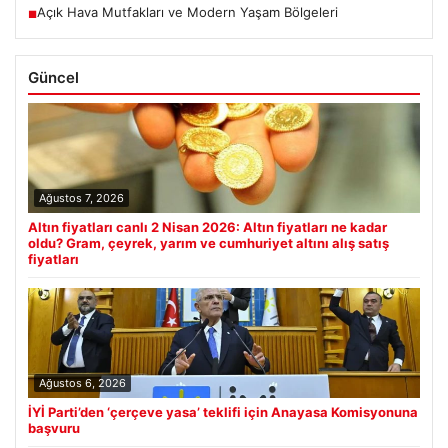
Açık Hava Mutfakları ve Modern Yaşam Bölgeleri
■
Güncel
Ağustos 7, 2026
Altın fiyatları canlı 2 Nisan 2026: Altın fiyatları ne kadar
oldu? Gram, çeyrek, yarım ve cumhuriyet altını alış satış
fiyatları
Ağustos 6, 2026
İYİ Parti’den ‘çerçeve yasa’ teklifi için Anayasa Komisyonuna
başvuru