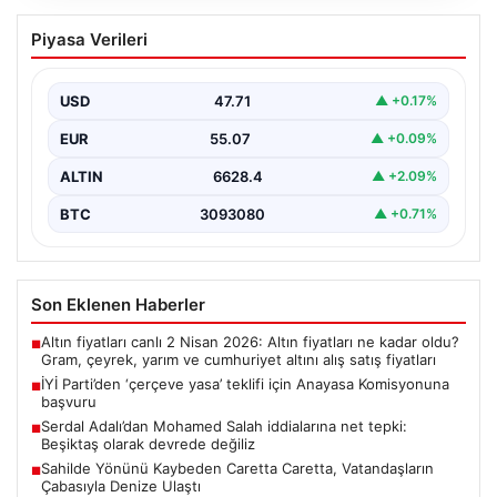
İYİ Parti’den ‘çerçeve yasa’ teklifi için
Piyasa Verileri
Anayasa Komisyonuna başvuru
USD
47.71
▲ +0.17%
EUR
55.07
▲ +0.09%
ALTIN
6628.4
▲ +2.09%
BTC
3093080
▲ +0.71%
Son Eklenen Haberler
Altın fiyatları canlı 2 Nisan 2026: Altın fiyatları ne kadar oldu?
■
Gram, çeyrek, yarım ve cumhuriyet altını alış satış fiyatları
İYİ Parti’den ‘çerçeve yasa’ teklifi için Anayasa Komisyonuna
■
başvuru
Serdal Adalı’dan Mohamed Salah iddialarına net tepki:
■
Beşiktaş olarak devrede değiliz
Sahilde Yönünü Kaybeden Caretta Caretta, Vatandaşların
■
Çabasıyla Denize Ulaştı