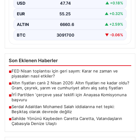
fiyatları
USD
47.74
▲ +0.18%
EUR
55.25
▲ +0.32%
ALTIN
6660.6
▲ +2.59%
BTC
3091700
▼ -0.06%
Son Eklenen Haberler
FED Nisan toplantısı için geri sayım: Karar ne zaman ve
■
piyasaları nasıl etkiler?
Altın fiyatları canlı 2 Nisan 2026: Altın fiyatları ne kadar oldu?
■
Gram, çeyrek, yarım ve cumhuriyet altını alış satış fiyatları
İYİ Parti’den ‘çerçeve yasa’ teklifi için Anayasa Komisyonuna
■
başvuru
Serdal Adalı’dan Mohamed Salah iddialarına net tepki:
■
Beşiktaş olarak devrede değiliz
Sahilde Yönünü Kaybeden Caretta Caretta, Vatandaşların
■
Çabasıyla Denize Ulaştı