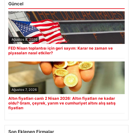
Güncel
Ağustos 8, 2026
FED Nisan toplantısı için geri sayım: Karar ne zaman ve
piyasaları nasıl etkiler?
Ağustos 7, 2026
Altın fiyatları canlı 2 Nisan 2026: Altın fiyatları ne kadar
oldu? Gram, çeyrek, yarım ve cumhuriyet altını alış satış
fiyatları
Son Eklenen Firmalar