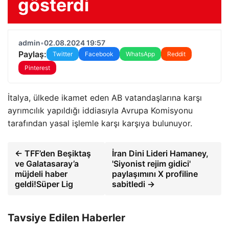
gösterdi
admin
•
02.08.2024 19:57
Paylaş:
Twitter
Facebook
WhatsApp
Reddit
Pinterest
İtalya, ülkede ikamet eden AB vatandaşlarına karşı
ayrımcılık yapıldığı iddiasıyla Avrupa Komisyonu
tarafından yasal işlemle karşı karşıya bulunuyor.
← TFF’den Beşiktaş
İran Dini Lideri Hamaney,
ve Galatasaray’a
'Siyonist rejim gidici'
müjdeli haber
paylaşımını X profiline
geldi!Süper Lig
sabitledi →
Tavsiye Edilen Haberler