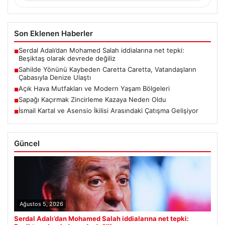
Son Eklenen Haberler
Serdal Adalı’dan Mohamed Salah iddialarına net tepki:
■
Beşiktaş olarak devrede değiliz
Sahilde Yönünü Kaybeden Caretta Caretta, Vatandaşların
■
Çabasıyla Denize Ulaştı
Açık Hava Mutfakları ve Modern Yaşam Bölgeleri
■
Sapağı Kaçırmak Zincirleme Kazaya Neden Oldu
■
İsmail Kartal ve Asensio İkilisi Arasındaki Çatışma Gelişiyor
■
Güncel
Ağustos 5, 2026
Serdal Adalı’dan Mohamed Salah iddialarına net tepki: