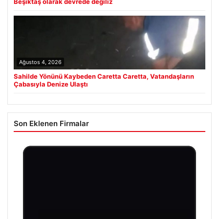
Beşiktaş olarak devrede değiliz
Ağustos 4, 2026
Sahilde Yönünü Kaybeden Caretta Caretta, Vatandaşların
Çabasıyla Denize Ulaştı
Son Eklenen Firmalar