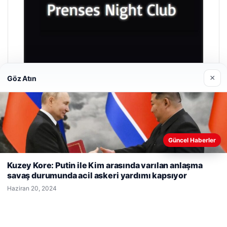
×
Göz Atın
Prenses Night Club
Nisan 29, 2026
Güncel Haberler
Web sitemizi nasıl kullandığınızı daha iyi anlayabilmek,
deneyiminizi kişiselleştirmek ve geliştirmek amacıyla çerezler
Kuzey Kore: Putin ile Kim arasında varılan anlaşma
kullanıyoruz.
Çerez Politikamız
savaş durumunda acil askeri yardımı kapsıyor
Reddet
Kabul Et
Haziran 20, 2024
© 2026 Haber Selam