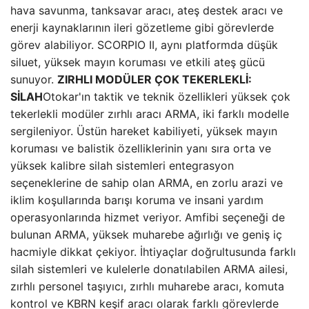
hava savunma, tanksavar aracı, ateş destek aracı ve
enerji kaynaklarının ileri gözetleme gibi görevlerde
görev alabiliyor. SCORPIO II, aynı platformda düşük
siluet, yüksek mayın koruması ve etkili ateş gücü
sunuyor.
ZIRHLI MODÜLER ÇOK TEKERLEKLİ:
SİLAH
Otokar'ın taktik ve teknik özellikleri yüksek çok
tekerlekli modüler zırhlı aracı ARMA, iki farklı modelle
sergileniyor. Üstün hareket kabiliyeti, yüksek mayın
koruması ve balistik özelliklerinin yanı sıra orta ve
yüksek kalibre silah sistemleri entegrasyon
seçeneklerine de sahip olan ARMA, en zorlu arazi ve
iklim koşullarında barışı koruma ve insani yardım
operasyonlarında hizmet veriyor. Amfibi seçeneği de
bulunan ARMA, yüksek muharebe ağırlığı ve geniş iç
hacmiyle dikkat çekiyor. İhtiyaçlar doğrultusunda farklı
silah sistemleri ve kulelerle donatılabilen ARMA ailesi,
zırhlı personel taşıyıcı, zırhlı muharebe aracı, komuta
kontrol ve KBRN keşif aracı olarak farklı görevlerde