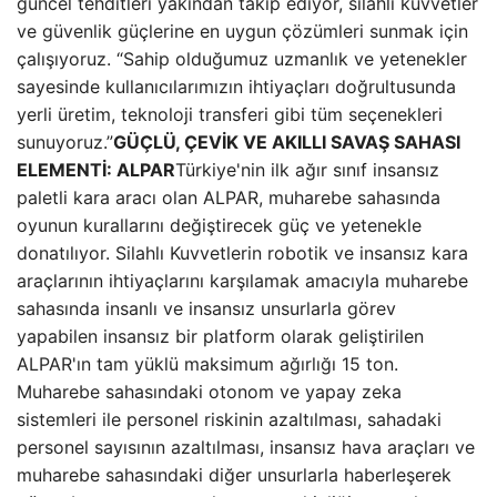
güncel tehditleri yakından takip ediyor, silahlı kuvvetler
ve güvenlik güçlerine en uygun çözümleri sunmak için
çalışıyoruz. “Sahip olduğumuz uzmanlık ve yetenekler
sayesinde kullanıcılarımızın ihtiyaçları doğrultusunda
yerli üretim, teknoloji transferi gibi tüm seçenekleri
sunuyoruz.”
GÜÇLÜ, ÇEVİK VE AKILLI SAVAŞ SAHASI
ELEMENTİ: ALPAR
Türkiye'nin ilk ağır sınıf insansız
paletli kara aracı olan ALPAR, muharebe sahasında
oyunun kurallarını değiştirecek güç ve yetenekle
donatılıyor. Silahlı Kuvvetlerin robotik ve insansız kara
araçlarının ihtiyaçlarını karşılamak amacıyla muharebe
sahasında insanlı ve insansız unsurlarla görev
yapabilen insansız bir platform olarak geliştirilen
ALPAR'ın tam yüklü maksimum ağırlığı 15 ton.
Muharebe sahasındaki otonom ve yapay zeka
sistemleri ile personel riskinin azaltılması, sahadaki
personel sayısının azaltılması, insansız hava araçları ve
muharebe sahasındaki diğer unsurlarla haberleşerek