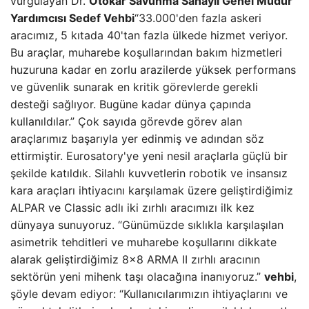
vurgulayan Dr.
Otokar Savunma Sanayii Genel Müdür
Yardımcısı Sedef Vehbi
“33.000'den fazla askeri
aracımız, 5 kıtada 40'tan fazla ülkede hizmet veriyor.
Bu araçlar, muharebe koşullarından bakım hizmetleri
huzuruna kadar en zorlu arazilerde yüksek performans
ve güvenlik sunarak en kritik görevlerde gerekli
desteği sağlıyor. Bugüne kadar dünya çapında
kullanıldılar.” Çok sayıda görevde görev alan
araçlarımız başarıyla yer edinmiş ve adından söz
ettirmiştir. Eurosatory'ye yeni nesil araçlarla güçlü bir
şekilde katıldık. Silahlı kuvvetlerin robotik ve insansız
kara araçları ihtiyacını karşılamak üzere geliştirdiğimiz
ALPAR ve Classic adlı iki zırhlı aracımızı ilk kez
dünyaya sunuyoruz. “Günümüzde sıklıkla karşılaşılan
asimetrik tehditleri ve muharebe koşullarını dikkate
alarak geliştirdiğimiz 8×8 ARMA II zırhlı aracının
sektörün yeni mihenk taşı olacağına inanıyoruz.”
vehbi
,
şöyle devam ediyor: “Kullanıcılarımızın ihtiyaçlarını ve