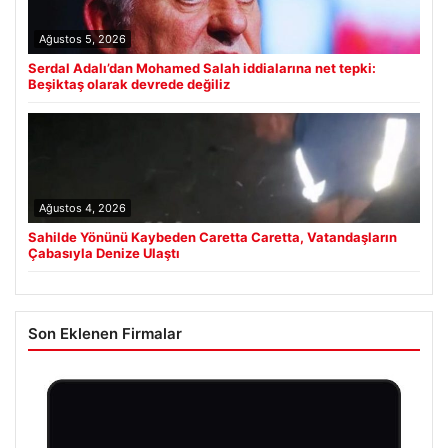
Ağustos 5, 2026
Serdal Adalı’dan Mohamed Salah iddialarına net tepki:
Beşiktaş olarak devrede değiliz
Ağustos 4, 2026
Sahilde Yönünü Kaybeden Caretta Caretta, Vatandaşların
Çabasıyla Denize Ulaştı
Son Eklenen Firmalar