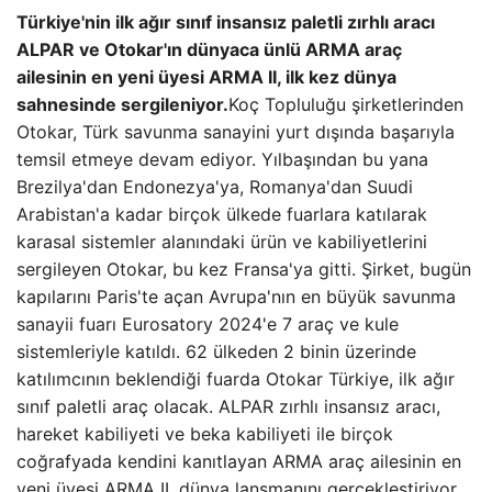
Türkiye'nin ilk ağır sınıf insansız paletli zırhlı aracı
ALPAR ve Otokar'ın dünyaca ünlü ARMA araç
ailesinin en yeni üyesi ARMA II, ilk kez dünya
sahnesinde sergileniyor.
Koç Topluluğu şirketlerinden
Otokar, Türk savunma sanayini yurt dışında başarıyla
temsil etmeye devam ediyor. Yılbaşından bu yana
Brezilya'dan Endonezya'ya, Romanya'dan Suudi
Arabistan'a kadar birçok ülkede fuarlara katılarak
karasal sistemler alanındaki ürün ve kabiliyetlerini
sergileyen Otokar, bu kez Fransa'ya gitti. Şirket, bugün
kapılarını Paris'te açan Avrupa'nın en büyük savunma
sanayii fuarı Eurosatory 2024'e 7 araç ve kule
sistemleriyle katıldı. 62 ülkeden 2 binin üzerinde
katılımcının beklendiği fuarda Otokar Türkiye, ilk ağır
sınıf paletli araç olacak. ALPAR zırhlı insansız aracı,
hareket kabiliyeti ve beka kabiliyeti ile birçok
coğrafyada kendini kanıtlayan ARMA araç ailesinin en
yeni üyesi ARMA II, dünya lansmanını gerçekleştiriyor.