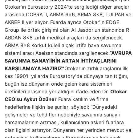
Otokar'ın Eurosatory 2024'te sergilediği diğer araçlar
arasında COBRA II, ARMA 6×6, ARMA 8×8, TULPAR ve
AKREP II yer alıyor. Fuarda ayrıca Otokar'ın EDGE
Group ile ortak girişimi olan Al Jasoor'un standında R
ABDAN 8×8 zırhlı medikal araçları da sergilenecek.
ARMA 8×8 Korkut kuleli alçak irtifa hava savunma
sistemi aracı Aselsan standında sergilenecek.
“AVRUPA
SAVUNMA SANAYİİNİN ARTAN İHTİYAÇLARINI
KARŞILAMAYA HAZIRIZ”
Otokar'ın zırhlı araçlarını ilk
kez 1990'lı yıllarda Eurosatory'de dünyaya tanıttığını,
bugün ise dünyanın önde gelen kara sistemleri
üreticileri arasında yer aldığını ifade eden Dr.
Otokar
CEO'su Aykut Özüner
Fuara katılım ve firma
hedeflerine ilişkin ise şunları söyledi: “Dünyadaki
gelişmeler ve tehditler nedeniyle savunma sanayii
harcamalarının artması, kullanıcıların askeri fuarlara
olan ilgisini artırıyor. Dünyanın her yerinden mevcut ve
potansiyel kullanıcılarımız Eurosatory'ye katılacak.