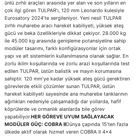
ünlü zırhlı araçları arasında yer alan ve son yılların en
çok ilgi gören TULPAR'ı, 120 mm Leonardo kulesiyle
Eurosatory 2024'te sergileniyor. Yeni nesil TULPAR
zırhlı muharebe aracı hareket kabiliyeti, yüksek ateş
gücü ve beka özellikleriyle dikkat çekiyor. 28.000 kg
ile 45.000 kg arasında genişleme potansiyeline sahip
modüler tasarımı, farklı konfigürasyonlar için ortak
yapı ve alt sistemlerin kullanılmasına olanak sağlar. En
zorlu iklim koşullarında ve zorlu arazi koşullarında test
edilen TULPAR, üstün balistik ve mayın korumasına
sahiptir. 120 mm'ye kadar yüksek ateş gücü gerektiren
görevlerde etkili çözümler sunan TULPAR, üstün
hareket kabiliyeti sayesinde ana muharebe tanklarının
ağırlıkları nedeniyle çalışamadığı dar yollarda, hafif
köprülerde ve ormanlık alanlarda bile görev
yapabiliyor.
HER GÖREVE UYUM SAĞLAYACAK
MODÜLER GÜÇ: COBRA II
Dünya çapında 15'ten fazla
ülkede aktif olarak hizmet veren COBRA II 4×4