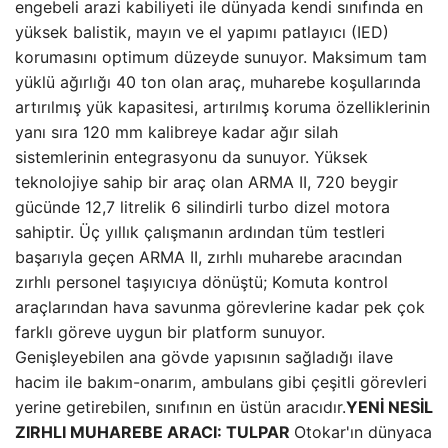
engebeli arazi kabiliyeti ile dünyada kendi sınıfında en
yüksek balistik, mayın ve el yapımı patlayıcı (IED)
korumasını optimum düzeyde sunuyor. Maksimum tam
yüklü ağırlığı 40 ton olan araç, muharebe koşullarında
artırılmış yük kapasitesi, artırılmış koruma özelliklerinin
yanı sıra 120 mm kalibreye kadar ağır silah
sistemlerinin entegrasyonu da sunuyor. Yüksek
teknolojiye sahip bir araç olan ARMA II, 720 beygir
gücünde 12,7 litrelik 6 silindirli turbo dizel motora
sahiptir. Üç yıllık çalışmanın ardından tüm testleri
başarıyla geçen ARMA II, zırhlı muharebe aracından
zırhlı personel taşıyıcıya dönüştü; Komuta kontrol
araçlarından hava savunma görevlerine kadar pek çok
farklı göreve uygun bir platform sunuyor.
Genişleyebilen ana gövde yapısının sağladığı ilave
hacim ile bakım-onarım, ambulans gibi çeşitli görevleri
yerine getirebilen, sınıfının en üstün aracıdır.
YENİ NESİL
ZIRHLI MUHAREBE ARACI: TULPAR
Otokar'ın dünyaca