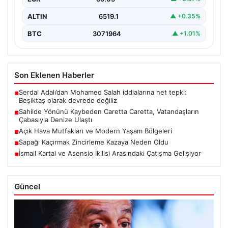
ALTIN
6519.1
▲ +0.35%
BTC
3071964
▲ +1.01%
Son Eklenen Haberler
Serdal Adalı’dan Mohamed Salah iddialarına net tepki:
■
Beşiktaş olarak devrede değiliz
Sahilde Yönünü Kaybeden Caretta Caretta, Vatandaşların
■
Çabasıyla Denize Ulaştı
Açık Hava Mutfakları ve Modern Yaşam Bölgeleri
■
Sapağı Kaçırmak Zincirleme Kazaya Neden Oldu
■
İsmail Kartal ve Asensio İkilisi Arasındaki Çatışma Gelişiyor
■
Güncel