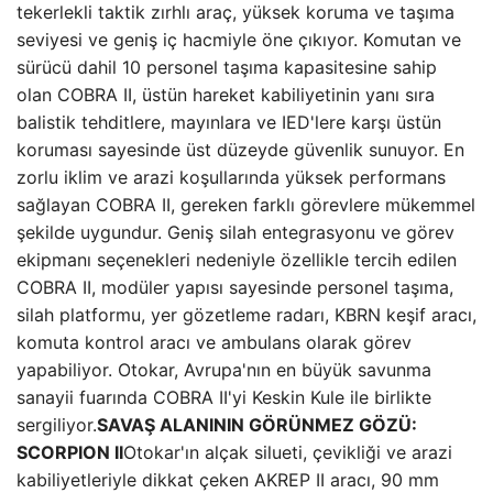
tekerlekli taktik zırhlı araç, yüksek koruma ve taşıma
seviyesi ve geniş iç hacmiyle öne çıkıyor. Komutan ve
sürücü dahil 10 personel taşıma kapasitesine sahip
olan COBRA II, üstün hareket kabiliyetinin yanı sıra
balistik tehditlere, mayınlara ve IED'lere karşı üstün
koruması sayesinde üst düzeyde güvenlik sunuyor. En
zorlu iklim ve arazi koşullarında yüksek performans
sağlayan COBRA II, gereken farklı görevlere mükemmel
şekilde uygundur. Geniş silah entegrasyonu ve görev
ekipmanı seçenekleri nedeniyle özellikle tercih edilen
COBRA II, modüler yapısı sayesinde personel taşıma,
silah platformu, yer gözetleme radarı, KBRN keşif aracı,
komuta kontrol aracı ve ambulans olarak görev
yapabiliyor. Otokar, Avrupa'nın en büyük savunma
sanayii fuarında COBRA II'yi Keskin Kule ile birlikte
sergiliyor.
SAVAŞ ALANININ GÖRÜNMEZ GÖZÜ:
SCORPION II
Otokar'ın alçak silueti, çevikliği ve arazi
kabiliyetleriyle dikkat çeken AKREP II aracı, 90 mm