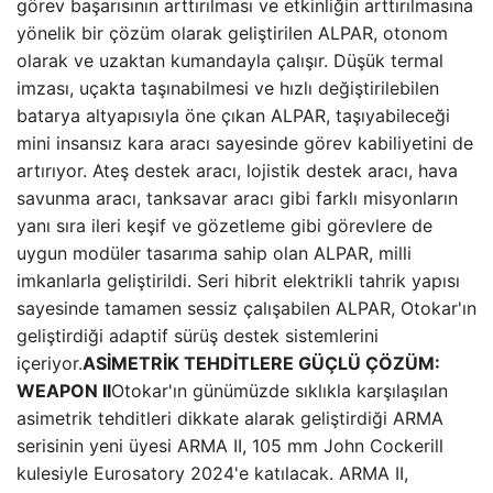
görev başarısının arttırılması ve etkinliğin arttırılmasına
yönelik bir çözüm olarak geliştirilen ALPAR, otonom
olarak ve uzaktan kumandayla çalışır. Düşük termal
imzası, uçakta taşınabilmesi ve hızlı değiştirilebilen
batarya altyapısıyla öne çıkan ALPAR, taşıyabileceği
mini insansız kara aracı sayesinde görev kabiliyetini de
artırıyor. Ateş destek aracı, lojistik destek aracı, hava
savunma aracı, tanksavar aracı gibi farklı misyonların
yanı sıra ileri keşif ve gözetleme gibi görevlere de
uygun modüler tasarıma sahip olan ALPAR, milli
imkanlarla geliştirildi. Seri hibrit elektrikli tahrik yapısı
sayesinde tamamen sessiz çalışabilen ALPAR, Otokar'ın
geliştirdiği adaptif sürüş destek sistemlerini
içeriyor.
ASİMETRİK TEHDİTLERE GÜÇLÜ ÇÖZÜM:
WEAPON II
Otokar'ın günümüzde sıklıkla karşılaşılan
asimetrik tehditleri dikkate alarak geliştirdiği ARMA
serisinin yeni üyesi ARMA II, 105 mm John Cockerill
kulesiyle Eurosatory 2024'e katılacak. ARMA II,