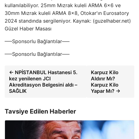
kullanılabiliyor. 25mm Mızrak kuleli ARMA 6×6 ve
30mm Mızrak kuleli ARMA 8×8, Otokar'ın Eurosatory
2024 standında sergileniyor. Kaynak: (guzelhaber.net)
Güzel Haber Masası
—–Sponsorlu Bağlantılar—–
—–Sponsorlu Bağlantılar—–
← NPİSTANBUL Hastanesi 5.
Karpuz Kilo
kez yenilenen JCI
Aldırır Mı?
Akreditasyon Belgesini aldı –
Karpuz Kilo
SAĞLIK
Yapar Mı? →
Tavsiye Edilen Haberler