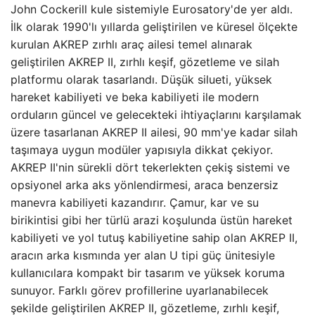
John Cockerill kule sistemiyle Eurosatory'de yer aldı.
İlk olarak 1990'lı yıllarda geliştirilen ve küresel ölçekte
kurulan AKREP zırhlı araç ailesi temel alınarak
geliştirilen AKREP II, zırhlı keşif, gözetleme ve silah
platformu olarak tasarlandı. Düşük silueti, yüksek
hareket kabiliyeti ve beka kabiliyeti ile modern
orduların güncel ve gelecekteki ihtiyaçlarını karşılamak
üzere tasarlanan AKREP II ailesi, 90 mm'ye kadar silah
taşımaya uygun modüler yapısıyla dikkat çekiyor.
AKREP II'nin sürekli dört tekerlekten çekiş sistemi ve
opsiyonel arka aks yönlendirmesi, araca benzersiz
manevra kabiliyeti kazandırır. Çamur, kar ve su
birikintisi gibi her türlü arazi koşulunda üstün hareket
kabiliyeti ve yol tutuş kabiliyetine sahip olan AKREP II,
aracın arka kısmında yer alan U tipi güç ünitesiyle
kullanıcılara kompakt bir tasarım ve yüksek koruma
sunuyor. Farklı görev profillerine uyarlanabilecek
şekilde geliştirilen AKREP II, gözetleme, zırhlı keşif,