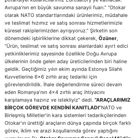
Avrupa'nın en büyük savunma sanayii fuarı.” “Otokar
olarak NATO standartlarındaki ürünlerimiz, müdahale
ve teslimat hızımız ve satış sonrası hizmetlerimizle
küresel rakiplerimizden ayrışıyoruz.” Şirketin son
dönemdeki işbirliklerine dikkat çekerek,
Özüner
,
“Ürün, teslimat ve satış sonrası alanlardaki ayırt edici
yetkinliklerimiz sayesinde özellikle Doğu Avrupa
ülkelerinin önde gelen aday üreticilerinden biri haline
geldik. Geçtiğimiz yılın ekim ayında Estonya Silahlı
Kuvvetlerine 6×6 zırhlı araç tedariki için
görevlendirildik. İhale değerlendirme süreci devam
eden Romanya'nın 4×4 zırhlı araç ihtiyacını
karşılamaya hazırız ve istekliyiz” dedi.
“ARAÇLARIMIZ
BİRÇOK GÖREVDE KENDİNİ KANITLADI”
NATO ve
Birleşmiş Milletler'in kara sistemleri tedarikçilerinden
Otokar'ın ürettiği araçların dünya çapında birçok farklı
görev, iklim ve arazi koşullarında görev yaptığını