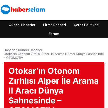
Güncel Haberler
Firma Rehberi
Çerez Politikası
Forum
Haberler
›
Güncel Haberler
›
Otokar’ın Otonom Zırhlısı Alper İle Arama II Aracı Dünya Sahnesinde
– OTOMOTIV
Otokar’ın Otonom
Zırhlısı Alper İle Arama
II Aracı Dünya
Sahnesinde –