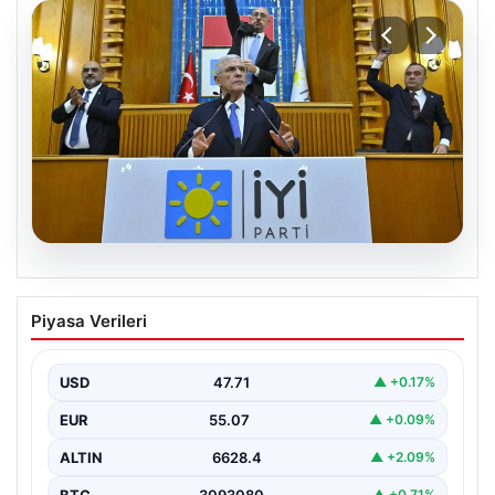
06.08.2026
İYİ Parti’den ‘çerçeve yasa’ teklifi için
Piyasa Verileri
Anayasa Komisyonuna başvuru
USD
47.71
▲ +0.17%
EUR
55.07
▲ +0.09%
ALTIN
6628.4
▲ +2.09%
BTC
3093080
▲ +0.71%