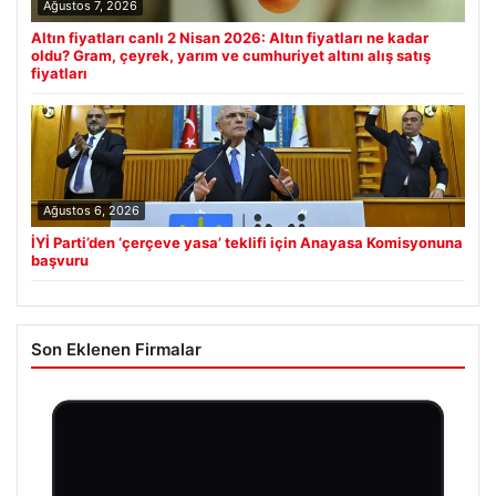
Ağustos 7, 2026
Altın fiyatları canlı 2 Nisan 2026: Altın fiyatları ne kadar
oldu? Gram, çeyrek, yarım ve cumhuriyet altını alış satış
fiyatları
Ağustos 6, 2026
İYİ Parti’den ‘çerçeve yasa’ teklifi için Anayasa Komisyonuna
başvuru
Son Eklenen Firmalar