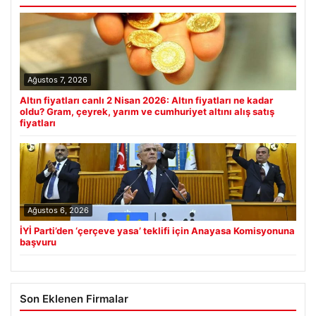
Ağustos 7, 2026
Altın fiyatları canlı 2 Nisan 2026: Altın fiyatları ne kadar
oldu? Gram, çeyrek, yarım ve cumhuriyet altını alış satış
fiyatları
Ağustos 6, 2026
İYİ Parti’den ‘çerçeve yasa’ teklifi için Anayasa Komisyonuna
başvuru
Son Eklenen Firmalar