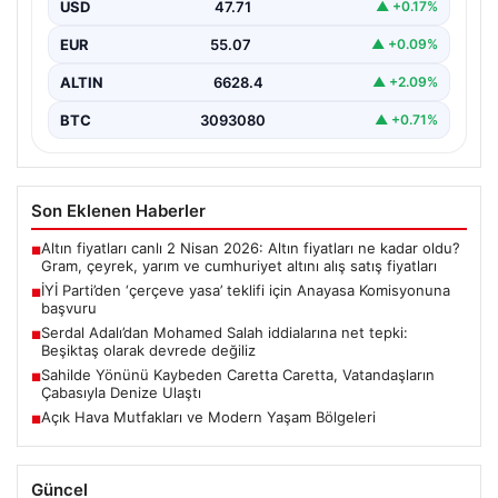
USD
47.71
▲ +0.17%
EUR
55.07
▲ +0.09%
ALTIN
6628.4
▲ +2.09%
BTC
3093080
▲ +0.71%
Son Eklenen Haberler
Altın fiyatları canlı 2 Nisan 2026: Altın fiyatları ne kadar oldu?
■
Gram, çeyrek, yarım ve cumhuriyet altını alış satış fiyatları
İYİ Parti’den ‘çerçeve yasa’ teklifi için Anayasa Komisyonuna
■
başvuru
Serdal Adalı’dan Mohamed Salah iddialarına net tepki:
■
Beşiktaş olarak devrede değiliz
Sahilde Yönünü Kaybeden Caretta Caretta, Vatandaşların
■
Çabasıyla Denize Ulaştı
Açık Hava Mutfakları ve Modern Yaşam Bölgeleri
■
Güncel