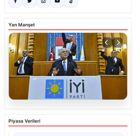
Yan Manşet
06.08.2026
İYİ Parti’den ‘çerçeve yasa’ teklifi için
Piyasa Verileri
Anayasa Komisyonuna başvuru