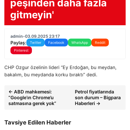
peşinden daha fazla
gitmeyin'
admin
•
03.09.2025 23:17
Paylaş:
Twitter
Facebook
WhatsApp
Reddit
Pinterest
CHP Ozgur özelinin lideri “Ey Erdoğan, bu meydan,
bakalım, bu meydanda korku bıraktı” dedi.
← ABD mahkemesi:
Petrol fiyatlarında
“Google’ın Chrome’u
son durum – Bigpara
satmasına gerek yok”
Haberleri →
Tavsiye Edilen Haberler