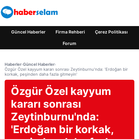
Güncel Haberler
Firma Rehberi
Çerez Politikası
Forum
Haberler
›
Güncel Haberler
›
Özgür Özel kayyum kararı sonrası Zeytinburnu'nda: 'Erdoğan bir
korkak, peşinden daha fazla gitmeyin'
Özgür Özel kayyum
kararı sonrası
Zeytinburnu'nda:
'Erdoğan bir korkak,