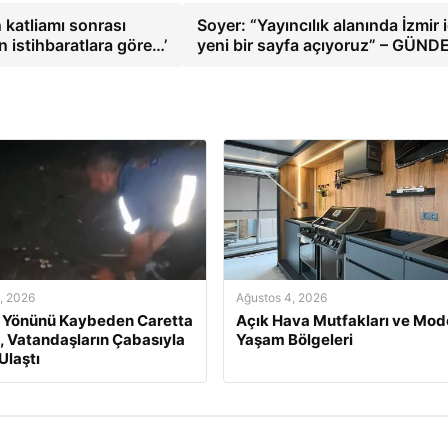
 katliamı sonrası
Soyer: “Yayıncılık alanında İzmir 
n istihbaratlara göre…’
yeni bir sayfa açıyoruz” – GÜN
, 2026
Ağustos 4, 2026
e Yönünü Kaybeden Caretta
Açık Hava Mutfakları ve Mod
, Vatandaşların Çabasıyla
Yaşam Bölgeleri
Ulaştı