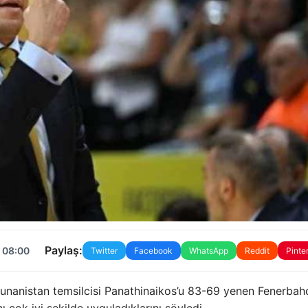
Paylaş:
 08:00
Twitter
Facebook
WhatsApp
Reddit
Pinte
 Yunanistan temsilcisi Panathinaikos’u 83-69 yenen Fenerbah
ı çok iyi şekilde uyguladıklarını söyledi.