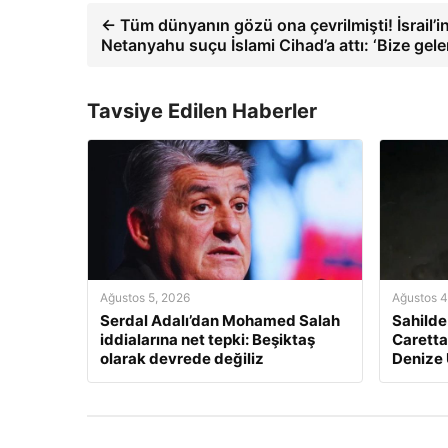
← Tüm dünyanın gözü ona çevrilmişti! İsrail’in
Netanyahu suçu İslami Cihad’a attı: ‘Bize gele
Tavsiye Edilen Haberler
Ağustos 5, 2026
Ağustos 4
Serdal Adalı’dan Mohamed Salah
Sahild
iddialarına net tepki: Beşiktaş
Caretta
olarak devrede değiliz
Denize 