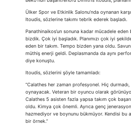
Ülker Spor ve Etkinlik Salonu’nda oynanan karş
Itoudis, sözlerine takımı tebrik ederek başladı.
Panathinaikos’un sonuna kadar mücadele eden bi
bizdik. Çok iyi başladık. Planımızı çok iyi şeki
eden bir takım. Tempo bizden yana oldu. Savunm
müthiş enerji geldi. Deplasmanda da aynı perfor
diye konuştu.
Itoudis, sözlerini şöyle tamamladı:
“Calathes her zaman profesyonel. Hiç durmadı, 
oynayacak. Veteran bir oyuncu olarak görünüyor
Calathes 5 asisten fazla yapsa takım çok başar
oldu. Kimya çok önemli. Ayrıca genç jenerasyon
hazmediyor ve boynunu bükmüyor. Kendisi bu açı
bir örnek.”