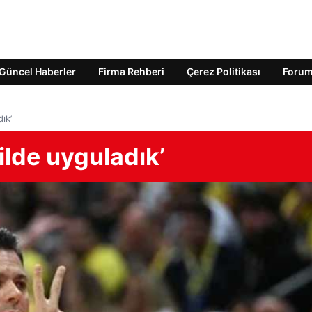
Güncel Haberler
Firma Rehberi
Çerez Politikası
Foru
ık’
kilde uyguladık’