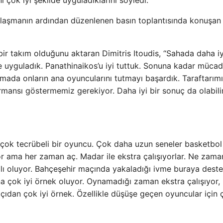
ılaşmanın ardından düzenlenen basın toplantısında konuşan
r takım olduğunu aktaran Dimitris Itoudis, “Sahada daha iy
lde uyguladık. Panathinaikos’u iyi tuttuk. Sonuna kadar mücad
ada onların ana oyuncularını tutmayı başardık. Taraftarım
mansı göstermemiz gerekiyor. Daha iyi bir sonuç da olabilir
çok tecrübeli bir oyuncu. Çok daha uzun seneler basketbol
 ama her zaman aç. Madar ile ekstra çalışıyorlar. Ne zama
ılı oluyor. Bahçeşehir maçında yakaladığı ivme buraya dest
a çok iyi örnek oluyor. Oynamadığı zaman ekstra çalışıyor,
dan çok iyi örnek. Özellikle düşüşe geçen oyuncular için ç