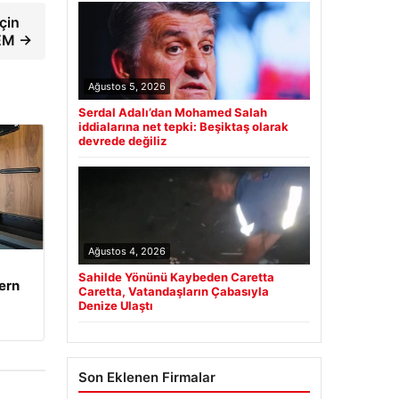
için
DEM →
Ağustos 5, 2026
Serdal Adalı’dan Mohamed Salah
iddialarına net tepki: Beşiktaş olarak
devrede değiliz
Ağustos 4, 2026
Sahilde Yönünü Kaybeden Caretta
ern
Caretta, Vatandaşların Çabasıyla
Denize Ulaştı
Son Eklenen Firmalar