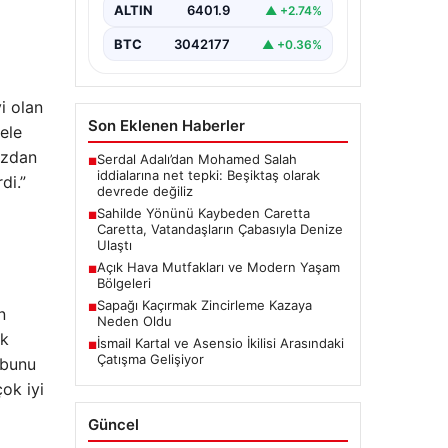
canlılarının yaşam mücadelesine
ALTIN
6401.9
▲ +2.74%
dikkati çeken önemli bir…
BTC
3042177
▲ +0.36%
i olan
Son Eklenen Haberler
ele
ızdan
Serdal Adalı’dan Mohamed Salah
■
iddialarına net tepki: Beşiktaş olarak
di.”
devrede değiliz
Sahilde Yönünü Kaybeden Caretta
■
Caretta, Vatandaşların Çabasıyla Denize
Ulaştı
Açık Hava Mutfakları ve Modern Yaşam
■
Bölgeleri
Sapağı Kaçırmak Zincirleme Kazaya
■
n
Neden Oldu
ek
İsmail Kartal ve Asensio İkilisi Arasındaki
■
Çatışma Gelişiyor
 bunu
ok iyi
Güncel