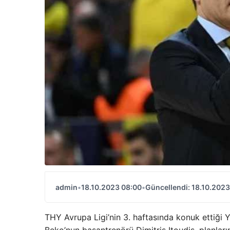
admin
•
18.10.2023 08:00
•
Güncellendi: 18.10.2023
THY Avrupa Ligi’nin 3. haftasında konuk ettiği
Beko’nun başantrenörü Dimitris Itoudis, planların