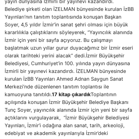
yayın dünyasına İzmirli bir yayınevi kazandırdı.
Belediye şirketi olan İZELMAN bünyesinde kurulan İzBB
Yayınları’nın tanıtım toplantısında konuşan Başkan
Soyer, 4,5 yıldır İzmir’in sanat şehri olması için büyük
kararlılıkla çalıştıklarını söyleyerek, “Yayıncılık alanında
İzmir için yeni bir sayfa açıyoruz. Bu çalışmayı
başlatmak uzun yıllar gurur duyacağımız bir İzmir eseri
olarak tarihteki yerini alacak” dedi.İzmir Büyükşehir
Belediyesi, Cumhuriyet’in 100. yılında yayın dünyasına
İzmirli bir yayınevi kazandırdı. İZELMAN bünyesinde
kurulan İzBB Yayınları Ahmed Adnan Saygun Sanat
Merkezi’nde düzenlenen tanıtım toplantısı ile
kamuoyuna tanıtıldı.
17 kitap çıkardık
Toplantının
açılışında konuşan İzmir Büyükşehir Belediye Başkanı
Tunç Soyer, yayıncılık alanında İzmir için yeni bir sayfa
açtıklarını vurgulayarak, “İzmir Büyükşehir Belediyesi
Yayınları, İzmir’i odağına alan sanat, tarih, arkeoloji,
edebiyat ve akademik yayınlarıyla İzmir’deki