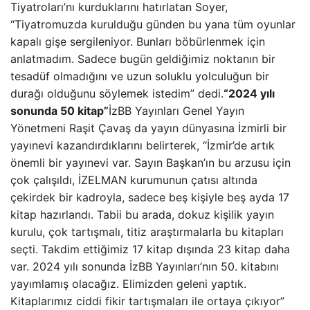
Tiyatroları’nı kurduklarını hatırlatan Soyer,
“Tiyatromuzda kurulduğu günden bu yana tüm oyunlar
kapalı gişe sergileniyor. Bunları böbürlenmek için
anlatmadım. Sadece bugün geldiğimiz noktanın bir
tesadüf olmadığını ve uzun soluklu yolculuğun bir
durağı olduğunu söylemek istedim” dedi.
“2024 yılı
sonunda 50 kitap”
İzBB Yayınları Genel Yayın
Yönetmeni Raşit Çavaş da yayın dünyasına İzmirli bir
yayınevi kazandırdıklarını belirterek, “İzmir’de artık
önemli bir yayınevi var. Sayın Başkan’ın bu arzusu için
çok çalışıldı, İZELMAN kurumunun çatısı altında
çekirdek bir kadroyla, sadece beş kişiyle beş ayda 17
kitap hazırlandı. Tabii bu arada, dokuz kişilik yayın
kurulu, çok tartışmalı, titiz araştırmalarla bu kitapları
seçti. Takdim ettiğimiz 17 kitap dışında 23 kitap daha
var. 2024 yılı sonunda İzBB Yayınları’nın 50. kitabını
yayımlamış olacağız. Elimizden geleni yaptık.
Kitaplarımız ciddi fikir tartışmaları ile ortaya çıkıyor”