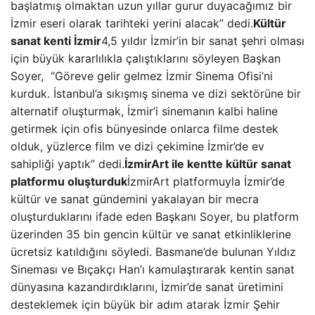
başlatmış olmaktan uzun yıllar gurur duyacağımız bir
İzmir eseri olarak tarihteki yerini alacak” dedi.
Kültür
sanat kenti İzmir
4,5 yıldır İzmir’in bir sanat şehri olması
için büyük kararlılıkla çalıştıklarını söyleyen Başkan
Soyer, “Göreve gelir gelmez İzmir Sinema Ofisi’ni
kurduk. İstanbul’a sıkışmış sinema ve dizi sektörüne bir
alternatif oluşturmak, İzmir’i sinemanın kalbi haline
getirmek için ofis bünyesinde onlarca filme destek
olduk, yüzlerce film ve dizi çekimine İzmir’de ev
sahipliği yaptık” dedi.
İzmirArt ile kentte kültür sanat
platformu oluşturduk
İzmirArt platformuyla İzmir’de
kültür ve sanat gündemini yakalayan bir mecra
oluşturduklarını ifade eden Başkanı Soyer, bu platform
üzerinden 35 bin gencin kültür ve sanat etkinliklerine
ücretsiz katıldığını söyledi. Basmane’de bulunan Yıldız
Sineması ve Bıçakçı Han’ı kamulaştırarak kentin sanat
dünyasına kazandırdıklarını, İzmir’de sanat üretimini
desteklemek için büyük bir adım atarak İzmir Şehir