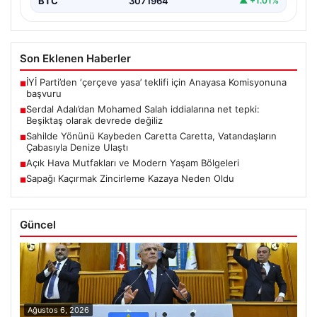
BTC
3071964
▲ +1.01%
Son Eklenen Haberler
İYİ Parti’den ‘çerçeve yasa’ teklifi için Anayasa Komisyonuna
■
başvuru
Serdal Adalı’dan Mohamed Salah iddialarına net tepki:
■
Beşiktaş olarak devrede değiliz
Sahilde Yönünü Kaybeden Caretta Caretta, Vatandaşların
■
Çabasıyla Denize Ulaştı
Açık Hava Mutfakları ve Modern Yaşam Bölgeleri
■
Sapağı Kaçırmak Zincirleme Kazaya Neden Oldu
■
Güncel
Ağustos 6, 2026