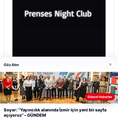
×
Göz Atın
Prenses Night Club
Nisan 29, 2026
Güncel Haberler
Web sitemizi nasıl kullandığınızı daha iyi anlayabilmek,
deneyiminizi kişiselleştirmek ve geliştirmek amacıyla çerezler
Soyer: “Yayıncılık alanında İzmir için yeni bir sayfa
kullanıyoruz.
Çerez Politikamız
açıyoruz” – GÜNDEM