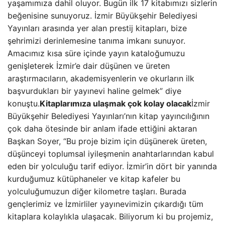
yaşamımıza dahil oluyor. Bugün ilk 17 kitabımızı sizlerin
beğenisine sunuyoruz. İzmir Büyükşehir Belediyesi
Yayınları arasında yer alan prestij kitapları, bize
şehrimizi derinlemesine tanıma imkanı sunuyor.
Amacımız kısa süre içinde yayın kataloğumuzu
genişleterek İzmir’e dair düşünen ve üreten
araştırmacıların, akademisyenlerin ve okurların ilk
başvurdukları bir yayınevi haline gelmek” diye
konuştu.
Kitaplarımıza ulaşmak çok kolay olacak
İzmir
Büyükşehir Belediyesi Yayınları’nın kitap yayıncılığının
çok daha ötesinde bir anlam ifade ettiğini aktaran
Başkan Soyer, “Bu proje bizim için düşünerek üreten,
düşünceyi toplumsal iyileşmenin anahtarlarından kabul
eden bir yolculuğu tarif ediyor. İzmir’in dört bir yanında
kurduğumuz kütüphaneler ve kitap kafeler bu
yolculuğumuzun diğer kilometre taşları. Burada
gençlerimiz ve İzmirliler yayınevimizin çıkardığı tüm
kitaplara kolaylıkla ulaşacak. Biliyorum ki bu projemiz,