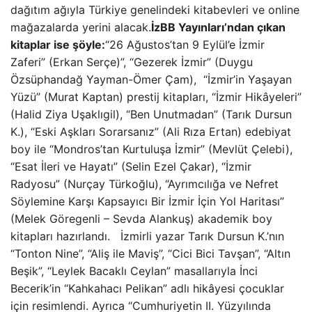
dağıtım ağıyla Türkiye genelindeki kitabevleri ve online
mağazalarda yerini alacak.
İzBB Yayınları’ndan çıkan
kitaplar ise şöyle:
“26 Ağustos’tan 9 Eylül’e İzmir
Zaferi” (Erkan Serçe)”, “Gezerek İzmir” (Duygu
Özsüphandağ Yayman-Ömer Çam), “İzmir’in Yaşayan
Yüzü” (Murat Kaptan) prestij kitapları, “İzmir Hikâyeleri”
(Halid Ziya Uşaklıgil), “Ben Unutmadan” (Tarık Dursun
K.), “Eski Aşkları Sorarsanız” (Ali Rıza Ertan) edebiyat
boy ile “Mondros’tan Kurtuluşa İzmir” (Mevlüt Çelebi),
“Esat İleri ve Hayatı” (Selin Ezel Çakar), “İzmir
Radyosu” (Nurçay Türkoğlu), “Ayrımcılığa ve Nefret
Söylemine Karşı Kapsayıcı Bir İzmir İçin Yol Haritası”
(Melek Göregenli – Sevda Alankuş) akademik boy
kitapları hazırlandı. İzmirli yazar Tarık Dursun K.’nın
“Tonton Nine”, “Aliş ile Maviş”, “Cici Bici Tavşan”, “Altın
Beşik”, “Leylek Bacaklı Ceylan” masallarıyla İnci
Becerik’in “Kahkahacı Pelikan” adlı hikâyesi çocuklar
için resimlendi. Ayrıca “Cumhuriyetin II. Yüzyılında