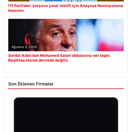
İYİ Parti’den ‘çerçeve yasa’ teklifi için Anayasa Komisyonuna
başvuru
Ağustos 5, 2026
Serdal Adalı’dan Mohamed Salah iddialarına net tepki:
Beşiktaş olarak devrede değiliz
Son Eklenen Firmalar