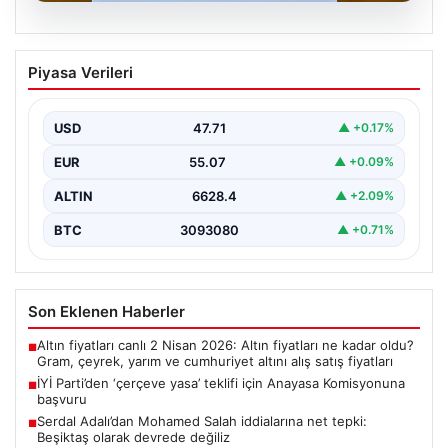
06.08.2026
İYİ Parti’den ‘çerçeve yasa’ teklifi için
Piyasa Verileri
Anayasa Komisyonuna başvuru
USD
47.71
▲ +0.17%
EUR
55.07
▲ +0.09%
ALTIN
6628.4
▲ +2.09%
BTC
3093080
▲ +0.71%
Son Eklenen Haberler
Altın fiyatları canlı 2 Nisan 2026: Altın fiyatları ne kadar oldu?
■
Gram, çeyrek, yarım ve cumhuriyet altını alış satış fiyatları
İYİ Parti’den ‘çerçeve yasa’ teklifi için Anayasa Komisyonuna
■
başvuru
Serdal Adalı’dan Mohamed Salah iddialarına net tepki:
■
Beşiktaş olarak devrede değiliz