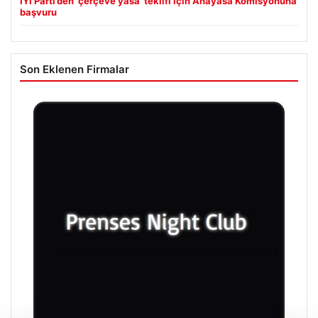
İYİ Parti’den ‘çerçeve yasa’ teklifi için Anayasa Komisyonuna
başvuru
Son Eklenen Firmalar