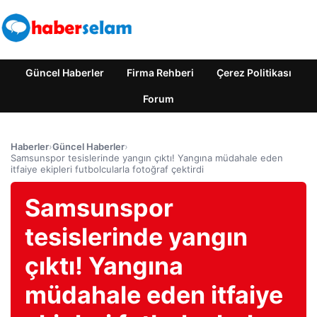
Güncel Haberler
Firma Rehberi
Çerez Politikası
Forum
Haberler
›
Güncel Haberler
›
Samsunspor tesislerinde yangın çıktı! Yangına müdahale eden
itfaiye ekipleri futbolcularla fotoğraf çektirdi
Samsunspor
tesislerinde yangın
çıktı! Yangına
müdahale eden itfaiye