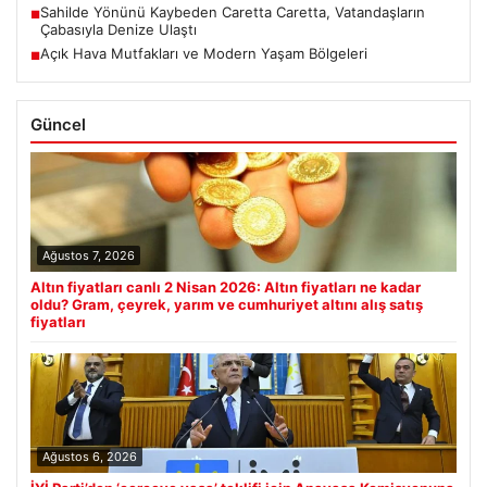
Sahilde Yönünü Kaybeden Caretta Caretta, Vatandaşların
■
Çabasıyla Denize Ulaştı
Açık Hava Mutfakları ve Modern Yaşam Bölgeleri
■
Güncel
Ağustos 7, 2026
Altın fiyatları canlı 2 Nisan 2026: Altın fiyatları ne kadar
oldu? Gram, çeyrek, yarım ve cumhuriyet altını alış satış
fiyatları
Ağustos 6, 2026