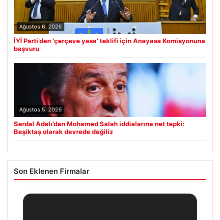
Ağustos 6, 2026
İYİ Parti’den ‘çerçeve yasa’ teklifi için Anayasa Komisyonuna
başvuru
Ağustos 5, 2026
Serdal Adalı’dan Mohamed Salah iddialarına net tepki:
Beşiktaş olarak devrede değiliz
Son Eklenen Firmalar