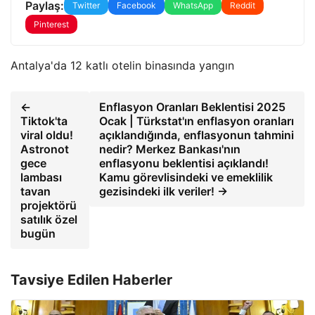
Paylaş:
Twitter
Facebook
WhatsApp
Reddit
Pinterest
Antalya'da 12 katlı otelin binasında yangın
←
Enflasyon Oranları Beklentisi 2025
Tiktok'ta
Ocak | Türkstat'ın enflasyon oranları
viral oldu!
açıklandığında, enflasyonun tahmini
Astronot
nedir? Merkez Bankası'nın
gece
enflasyonu beklentisi açıklandı!
lambası
Kamu görevlisindeki ve emeklilik
tavan
gezisindeki ilk veriler! →
projektörü
satılık özel
bugün
Tavsiye Edilen Haberler