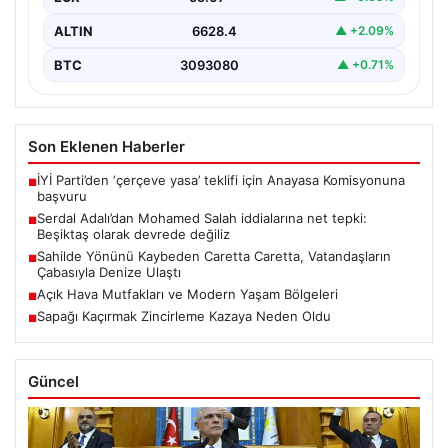
ALTIN
6628.4
▲ +2.09%
BTC
3093080
▲ +0.71%
Son Eklenen Haberler
İYİ Parti’den ‘çerçeve yasa’ teklifi için Anayasa Komisyonuna
■
başvuru
Serdal Adalı’dan Mohamed Salah iddialarına net tepki:
■
Beşiktaş olarak devrede değiliz
Sahilde Yönünü Kaybeden Caretta Caretta, Vatandaşların
■
Çabasıyla Denize Ulaştı
Açık Hava Mutfakları ve Modern Yaşam Bölgeleri
■
Sapağı Kaçırmak Zincirleme Kazaya Neden Oldu
■
Güncel