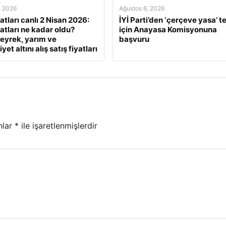
, 2026
Ağustos 6, 2026
yatları canlı 2 Nisan 2026:
İYİ Parti’den ‘çerçeve yasa’ te
yatları ne kadar oldu?
için Anayasa Komisyonuna
eyrek, yarım ve
başvuru
et altını alış satış fiyatları
nlar
*
ile işaretlenmişlerdir