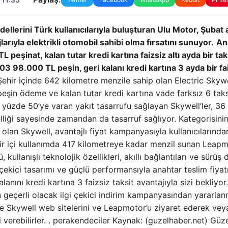
llerini Türk kullanıcılarıyla buluşturan Ulu Motor, Şubat 
larıyla elektrikli otomobil sahibi olma fırsatını sunuyor.
An
peşinat, kalan tutar kredi kartına faizsiz altı ayda bir taks
 98.000 TL peşin, geri kalanı kredi kartına 3 ayda bir fa
Şehir içinde 642 kilometre menzile sahip olan Electric Skywel
eşin ödeme ve kalan tutar kredi kartına vade farksız 6 taksi
re yüzde 50’ye varan yakıt tasarrufu sağlayan Skywell’ler, 36
lliği sayesinde zamandan da tasarruf sağlıyor. Kategorisini
 olan Skywell, avantajlı fiyat kampanyasıyla kullanıcılarında
hir içi kullanımda 417 kilometreye kadar menzil sunan Leap
kullanışlı teknolojik özellikleri, akıllı bağlantıları ve sürüş
çekici tasarımı ve güçlü performansıyla anahtar teslim fiyat
nını kredi kartına 3 faizsiz taksit avantajıyla sizi bekliyor
in geçerli olacak ilgi çekici indirim kampanyasından yararla
 Skywell web sitelerini ve Leapmotor’u ziyaret ederek vey
ni verebilirler. . perakendeciler Kaynak: (guzelhaber.net) Güz