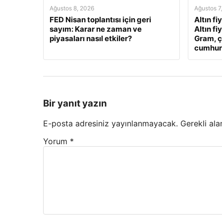
Ağustos 8, 2026
Ağustos 7
FED Nisan toplantısı için geri
Altın fi
sayım: Karar ne zaman ve
Altın fi
piyasaları nasıl etkiler?
Gram, ç
cumhuriy
Bir yanıt yazın
E-posta adresiniz yayınlanmayacak.
Gerekli ala
Yorum
*