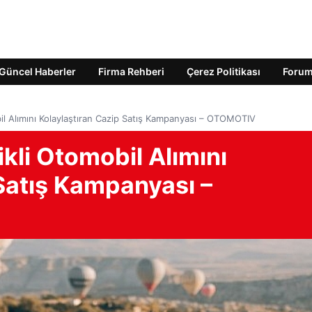
Güncel Haberler
Firma Rehberi
Çerez Politikası
Foru
bil Alımını Kolaylaştıran Cazip Satış Kampanyası – OTOMOTIV
ikli Otomobil Alımını
Satış Kampanyası –