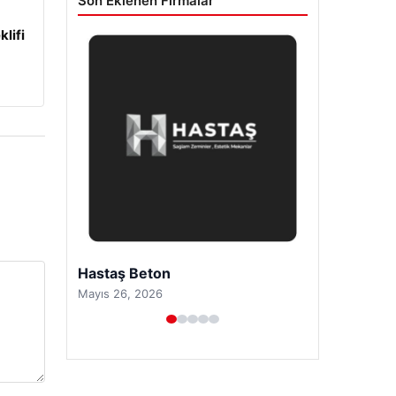
Son Eklenen Firmalar
klifi
Prenses Night Club
Nisan 29, 2026