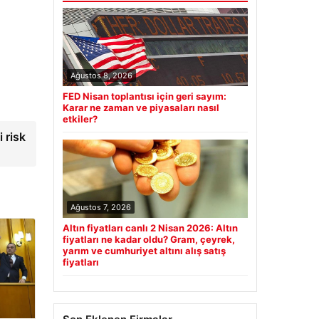
Ağustos 8, 2026
FED Nisan toplantısı için geri sayım:
Karar ne zaman ve piyasaları nasıl
etkiler?
 risk
Ağustos 7, 2026
Altın fiyatları canlı 2 Nisan 2026: Altın
fiyatları ne kadar oldu? Gram, çeyrek,
yarım ve cumhuriyet altını alış satış
fiyatları