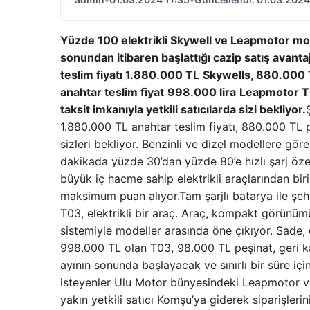
Yüzde 100 elektrikli Skywell ve Leapmotor mode
sonundan itibaren başlattığı cazip satış avantaj
teslim fiyatı 1.880.000 TL
Skywells, 880.000 TL 
anahtar teslim fiyat
998.000 lira
Leapmotor T03
taksit imkanıyla yetkili satıcılarda sizi bekliyor.
1.880.000 TL anahtar teslim fiyatı, 880.000 TL p
sizleri bekliyor. Benzinli ve dizel modellere gö
dakikada yüzde 30’dan yüzde 80’e hızlı şarj öze
büyük iç hacme sahip elektrikli araçlarından biri
maksimum puan alıyor.Tam şarjlı batarya ile şe
T03, elektrikli bir araç. Araç, kompakt görünümü, 
sistemiyle modeller arasında öne çıkıyor. Sade, 
998.000 TL olan T03, 98.000 TL peşinat, geri kala
ayının sonunda başlayacak ve sınırlı bir süre iç
isteyenler Ulu Motor bünyesindeki Leapmotor ve
yakın yetkili satıcı Komşu’ya giderek siparişleri