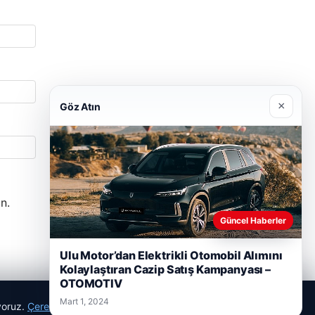
×
Göz Atın
n.
Güncel Haberler
Ulu Motor’dan Elektrikli Otomobil Alımını
Kolaylaştıran Cazip Satış Kampanyası –
OTOMOTIV
Mart 1, 2024
ıyoruz.
Çerez Politikamız
Reddet
Kabul Et