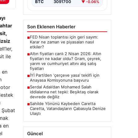
BTC
3091700
▼ -0.06%
ayı
ahtar
Son Eklenen Haberler
it,
FED Nisan toplantısı için geri sayım:
■
izsiz
Karar ne zaman ve piyasaları nasıl
etkiler?
l’ler,
Altın fiyatları canlı 2 Nisan 2026: Altın
■
t ile
fiyatları ne kadar oldu? Gram, çeyrek,
yarım ve cumhuriyet altını alış satış
fiyatları
n en
İYİ Parti’den ‘çerçeve yasa’ teklifi için
■
n
Anayasa Komisyonuna başvuru
motor
Serdal Adalı’dan Mohamed Salah
■
iddialarına net tepki: Beşiktaş olarak
 destek
devrede değiliz
ı
Sahilde Yönünü Kaybeden Caretta
■
Caretta, Vatandaşların Çabasıyla Denize
. Şubat
Ulaştı
nmak
a en
el
Güncel