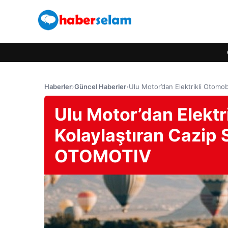
Haberler
›
Güncel Haberler
›
Ulu Motor’dan Elektrikli Otomo
Ulu Motor’dan Elektr
Kolaylaştıran Cazip 
OTOMOTIV