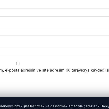
m, e-posta adresim ve site adresim bu tarayıcıya kaydedilsi
 deneyiminizi kişiselleştirmek ve geliştirmek amacıyla çerezler kullan